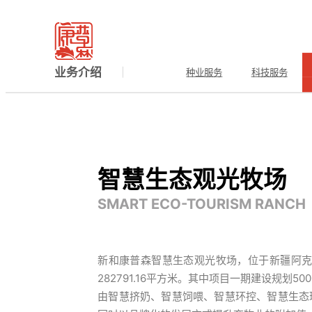
产业孵化
INDUSTRY INCUBATION
当前所在的位置：
冠竞（中国）
>
业务介绍
>
产业孵化
>
业务介绍
种业服务
科技服务
智慧生态观光牧场
SMART ECO-TOURISM RANCH
新和康普森智慧生态观光牧场，位于新疆阿克
282791.16平方米。其中项目一期建设规划50
由智慧挤奶、智慧饲喂、智慧环控、智慧生态