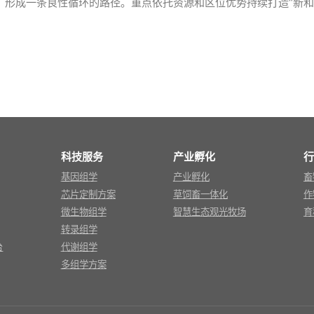
，形成一条良性循环的路径。重点依托资源和区位优势持续打造“新和
科技服务
产业孵化
行
基因组学
产业孵化
畜
芯片定制方案
草饲畜一体化
作
微生物组学
智慧生态观光牧场
育
转录组学
台
代谢组学
多组学方案