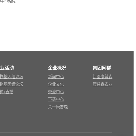
牛”品牌。
业活动
企业概况
集团网群
牧基因组论坛
新闻中心
新疆康普森
物基因组论坛
企业文化
康普森农业
种+直播
交流中心
下载中心
关于康普森