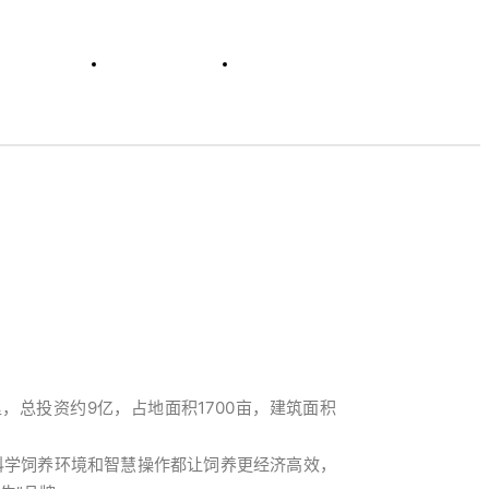
行业活动
企业概况
集团网群
总投资约9亿，占地面积1700亩，建筑面积
科学饲养环境和智慧操作都让饲养更经济高效，