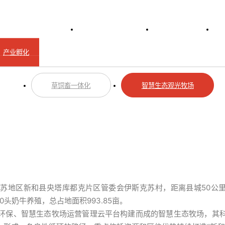
冠竞（中国）
业务介绍
智慧生态观光牧场
产业孵化
草饲畜一体化
智慧生态观光牧场
苏地区新和县央塔库都克片区管委会伊斯克苏村，距离县城50公里，
00头奶牛养殖，总占地面积993.85亩。
环保、智慧生态牧场运营管理云平台构建而成的智慧生态牧场，其